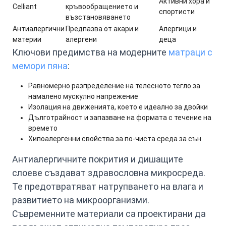
Активни хора и
Celliant
кръвообращението и
спортисти
възстановяването
Антиалергични
Предпазва от акари и
Алергици и
материи
алергени
деца
Ключови предимства на модерните
матраци с
мемори пяна
:
Равномерно разпределение на телесното тегло за
намалено мускулно напрежение
Изолация на движенията, което е идеално за двойки
Дълготрайност и запазване на формата с течение на
времето
Хипоалергенни свойства за по-чиста среда за сън
Антиалергичните покрития и дишащите
слоеве създават здравословна микросреда.
Те предотвратяват натрупването на влага и
развитието на микроорганизми.
Съвременните материали са проектирани да