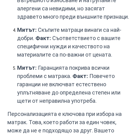
Вътрешното износване и натрупаните
алергени са невидими, но засягат
здравето много преди външните признаци.
Митът:
Скъпите матраци винаги са най-
добри.
Факт:
Съответствието с вашите
специфични нужди и качеството на
материалите са по-важни от цената.
Митът:
Гаранцията покрива всички
проблеми с матрака.
Факт:
Повечето
гаранции не включват естествено
уплътняване до определена степен или
щети от неправилна употреба.
Персонализацията е ключова при избора на
матрак. Това, което работи за един човек,
може да не е подходящо за друг. Вашето