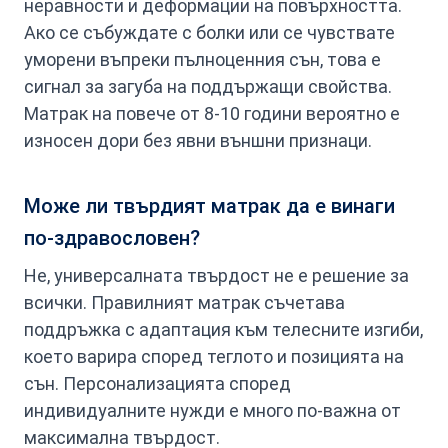
неравности и деформации на повърхността.
Ако се събуждате с болки или се чувствате
уморени въпреки пълноценния сън, това е
сигнал за загуба на поддържащи свойства.
Матрак на повече от 8-10 години вероятно е
износен дори без явни външни признаци.
Може ли твърдият матрак да е винаги
по-здравословен?
Не, универсалната твърдост не е решение за
всички. Правилният матрак съчетава
поддръжка с адаптация към телесните изгиби,
което варира според теглото и позицията на
сън. Персонализацията според
индивидуалните нужди е много по-важна от
максимална твърдост.