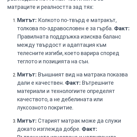
матраците и реалността зад тях:
Митът:
Колкото по-твърд е матракът,
толкова по-здравословен е за гърба.
Факт:
Правилната поддръжка изисква баланс
между твърдост и адаптация към
телесните изгиби, което варира според
теглото и позицията на сън.
Митът:
Външният вид на матрака показва
дали е качествен.
Факт:
Вътрешните
материали и технологиите определят
качеството, а не дебелината или
луксозното покритие.
Митът:
Старият матрак може да служи
докато изглежда добре.
Факт: