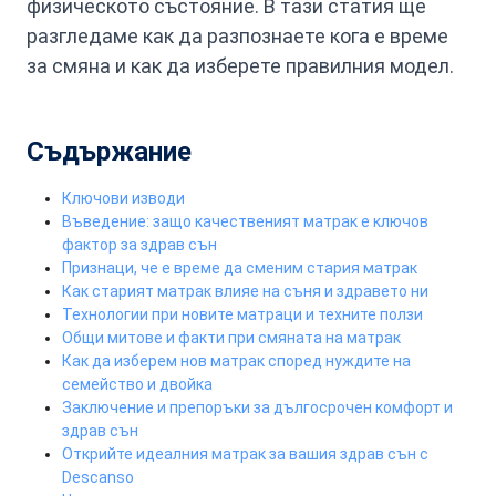
физическото състояние. В тази статия ще
разгледаме как да разпознаете кога е време
за смяна и как да изберете правилния модел.
Съдържание
Ключови изводи
Въведение: защо качественият матрак е ключов
фактор за здрав сън
Признаци, че е време да сменим стария матрак
Как старият матрак влияе на съня и здравето ни
Технологии при новите матраци и техните ползи
Общи митове и факти при смяната на матрак
Как да изберем нов матрак според нуждите на
семейство и двойка
Заключение и препоръки за дългосрочен комфорт и
здрав сън
Открийте идеалния матрак за вашия здрав сън с
Descanso