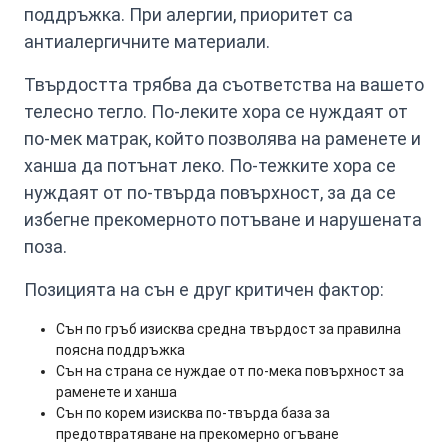
поддръжка. При алергии, приоритет са
антиалергичните материали.
Твърдостта трябва да съответства на вашето
телесно тегло. По-леките хора се нуждаят от
по-мек матрак, който позволява на раменете и
ханша да потънат леко. По-тежките хора се
нуждаят от по-твърда повърхност, за да се
избегне прекомерното потъване и нарушената
поза.
Позицията на сън е друг критичен фактор:
Сън по гръб изисква средна твърдост за правилна
поясна поддръжка
Сън на страна се нуждае от по-мека повърхност за
раменете и ханша
Сън по корем изисква по-твърда база за
предотвратяване на прекомерно огъване