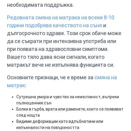
необходимата поддръжка.
Редовната смяна на матрака на всеки 8-10
години подобрява качеството на съня
и
дългосрочното здраве. Този срок обаче може
да се съкрати при интензивна употреба или
при появата на здравословни симптоми.
Вашето тяло дава ясни сигнали, когато
матракът вече не изпълнява функцията си.
Основните признаци, че е време за
смяна на
матрак
:
Сутрешна умора и чувство за неизспаност, въпреки
пълноценния сън
Болки в гърба, врата или раменете, които се появяват
след нощта
Видими деформации като вдлъбнатини или
изпъкналости на повърхността