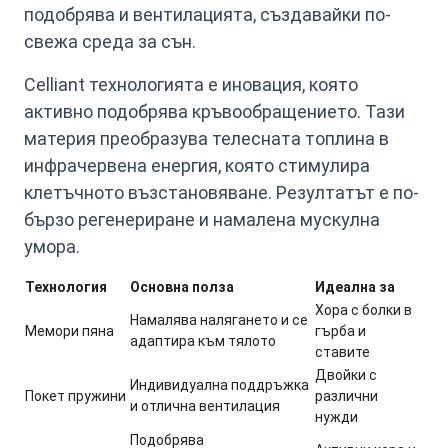
подобрява и вентилацията, създавайки по-
свежа среда за сън.
Celliant технологията е иновация, която
активно подобрява кръвообращението. Тази
материя преобразува телесната топлина в
инфрачервена енергия, която стимулира
клетъчното възстановяване. Резултатът е по-
бързо регенериране и намалена мускулна
умора.
Технология
Основна полза
Идеална за
Хора с болки в
Намалява налягането и се
Мемори пяна
гърба и
адаптира към тялото
ставите
Двойки с
Индивидуална поддръжка
Покет пружини
различни
и отлична вентилация
нужди
Подобрява