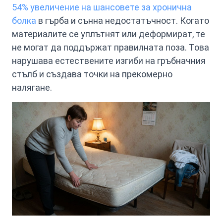
54% увеличение на шансовете за хронична
болка
в гърба и сънна недостатъчност. Когато
материалите се уплътнят или деформират, те
не могат да поддържат правилната поза. Това
нарушава естествените изгиби на гръбначния
стълб и създава точки на прекомерно
налягане.