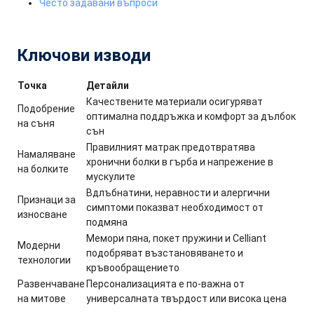
Често задавани въпроси
Ключови изводи
Точка
Детайли
Качествените материали осигуряват
Подобрение
оптимална поддръжка и комфорт за дълбок
на съня
сън
Правилният матрак предотвратява
Намаляване
хронични болки в гърба и напрежение в
на болките
мускулите
Вдлъбнатини, неравности и алергични
Признаци за
симптоми показват необходимост от
износване
подмяна
Мемори пяна, покет пружини и Celliant
Модерни
подобряват възстановяването и
технологии
кръвообращението
Развенчаване
Персонализацията е по-важна от
на митове
универсалната твърдост или висока цена