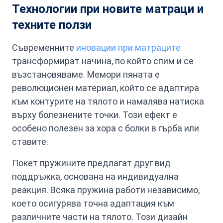
Технологии при новите матраци и
техните ползи
Съвременните
иновации при матраците
трансформират начина, по който спим и се
възстановяваме. Мемори пяната е
революционен материал, който се адаптира
към контурите на тялото и намалява натиска
върху болезнените точки. Този ефект е
особено полезен за хора с болки в гърба или
ставите.
Покет пружините предлагат друг вид
поддръжка, основана на индивидуална
реакция. Всяка пружина работи независимо,
което осигурява точна адаптация към
различните части на тялото. Този дизайн