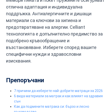
Мемори пяната и покет пружините осигуряват
отлична адаптация и индивидуална
поддръжка. Антиалергичните и дишащи
материали са ключови за хигиена и
предотвратяване на алергии. Celliant
технологията е допълнително предимство за
подобрено кръвообращение и
възстановяване. Изберете според вашите
специфични нужди и здравословни
изисквания.
Препоръчани
7 причини да изберете най-добрите матраци за 2026
6 вида материали за матрак и как влияят на здравия
сън
Как да подмените матрака си: бързо и лесно
ръководство