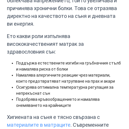
облекчава напрежението, той го увеличава и
причинява хронични болки. Това се отразява
директно на качеството на съня и дневната
ви енергия.
Ето какви роли изпълнява
висококачественият матрак за
здравословния сън:
Поддържа естествените изгиби на гръбначния стълб
и намалява риска от болки
Намалява алергичните реакции чрез материали,
които предотвратяват натрупване на прах и акари
Осигурява оптимална температурна регулация за
непрекъснат сън
Подобрява кръвообращението и намалява
онемяването на крайниците
Хигиената на съня е тясно свързана с
материалите в матраците
. Съвременните