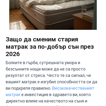
Защо да сменим стария
матрак за по-добър сън през
2026
Болките в гърба, сутрешната умора и
безсънните нощи може да не са просто
резултат от стреса. Често те са сигнал, че
вашият матрак е изгубил способността си да
ви подкрепя правилно.
Висококачественият
матрак
е инвестиция в здравето ви, която
директно влияе на качеството на съня и