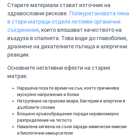
Старите материали стават източник на
здравословни рискове.
Полиуретановата пяна
в стари матраци отделя летливи органични
съединения
, които влошават качеството на
въздуха в спалнята. Това води до главоболие,
дразнене на дихателните пътища и алергични
реакции.
Основните негативни ефекти на стария
матрак:
Нарушена поза по време на сън, която причинява
мускулно напрежение и болки
Натрупване на прахови акари, бактерии и алергени в
дълбоките слоеве
Влошено кръвообращение поради неравномерно
разпределение на теглото
Намалена хигиена на съня заради химически емисии
и биологични замърсители