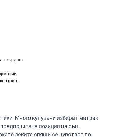
на твърдост.
ормации.
контрол.
тики. Много купувачи избират матрак
 предпочитана позиция на сън.
окато леките спящи се чувстват по-