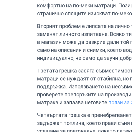
комфортно на по-меки матраци. Позици
странично спящите изискват по-меко 
Вторият проблем е липсата на лично 
заменят личното изпитване. Всяко тя
в магазин може да разкрие дали той
само на описания и снимки, което во
индивидуално, не само да звучи добр
Третата грешка засяга съвместимост
матраци се нуждаят от стабилна, но 
поддръжка. Използването на несъвме
проверете препоръките на производит
матрака и запазва неговите
ползи за
Четвъртата грешка е пренебрегванет
задържат топлина, което прави съня 
усещане за прегряване, докато латек