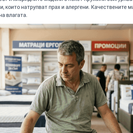
и, които натрупват прах и алергени. Качествените 
на влагата.