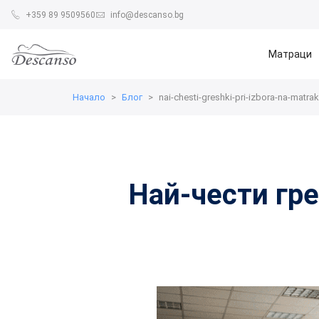
+359 89 9509560
info@descanso.bg
Матраци
Начало
Блог
nai-chesti-greshki-pri-izbora-na-matrak
Най-чести гре