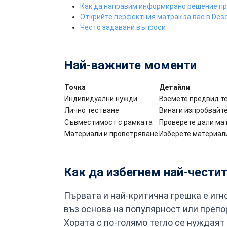
Как да направим информирано решение пр
Открийте перфектния матрак за вас в Des
Често задавани въпроси
Най-важните моменти
Точка
Детайли
Индивидуални нужди
Вземете предвид те
Лично тестване
Винаги изпробвайте
Съвместимост с рамката
Проверете дали мат
Материали и проветряване
Изберете материали
Как да избегнем най-честит
Първата и най-критична грешка е иг
въз основа на популярност или препо
Хората с по-голямо тегло се нуждаят