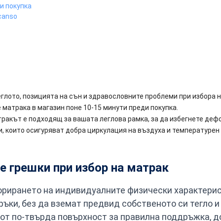
и покупка
canso
глото, позицията на сън и здравословните проблеми при избора 
 матрака в магазин поне 10-15 минути преди покупка.
ракът е подходящ за вашата леглова рамка, за да избегнете деф
, които осигуряват добра циркулация на въздуха и температурен 
е грешки при избор на матрак
норирането на индивидуалните физически характерис
ръки, без да вземат предвид собственото си тегло и
 от по-твърда повърхност за правилна поддръжка, д