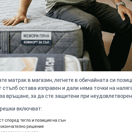
те матрак в магазин, легнете в обичайната си позици
стълб остава изправен и дали няма точки на наляг
за връщане, за да сте защитени при неудовлетворен
грешки включват:
 според тегло и позиция на сън
и окончателно решение