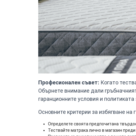
Професионален съвет:
Когато тества
Обърнете внимание дали гръбначният 
гаранционните условия и политиката 
Основните критерии за избягване на 
Определете своята предпочитана твърдост
Тествайте матрака лично в магазин пред