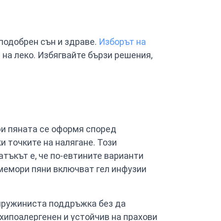
подобрен сън и здраве.
Изборът на
 на леко. Избягвайте бързи решения,
ри пяната се оформя според
и точките на налягане. Този
тъкът е, че по-евтините варианти
мемори пяни включват гел инфузии
 пружиниста поддръжка без да
 хипоалергенен и устойчив на прахови