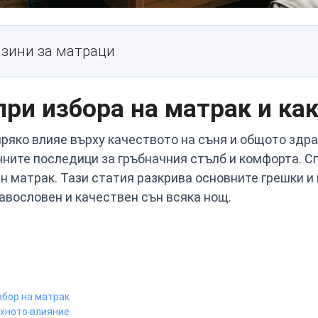
зини за матраци
ри избора на матрак и как
пряко влияе върху качеството на съня и общото здра
чните последици за гръбначния стълб и комфорта. С
 матрак. Тази статия разкрива основните грешки и
равословен и качествен сън всяка нощ.
збор на матрак
яхното влияние