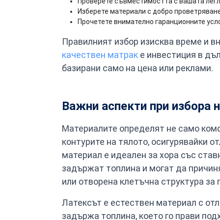
Проверете съвместимостта с вашата легл
Изберете материали с добро проветряване
Прочетете внимателно гаранционните усл
Правилният избор изисква време и вн
качествен матрак
е инвестиция в дъл
базирани само на цена или реклами.
Важни аспекти при избора 
Материалите определят не само комф
контурите на тялото, осигурявайки о
материал е идеален за хора със став
задържат топлина и могат да причин
или отворена клетъчна структура за
Латексът е естествен материал с от
задържа топлина, което го прави подх