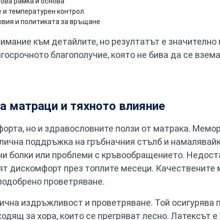
ова рамка и основа
 и температурен контрол
овия и политиката за връщане
имание към детайлите, но резултатът е значително 
госрочното благополучие, която не бива да се взема
на матраци и тяхното влияние
орта, но и здравословните ползи от матрака. Мемо
тлична поддръжка на гръбначния стълб и намалявайк
ни болки или проблеми с кръвообращението. Недоста
ят дискомфорт през топлите месеци. Качествените 
 подобрено проветряване.
лична издръжливост и проветряване. Той осигурява
одящ за хора, които се прегряват лесно. Латексът е