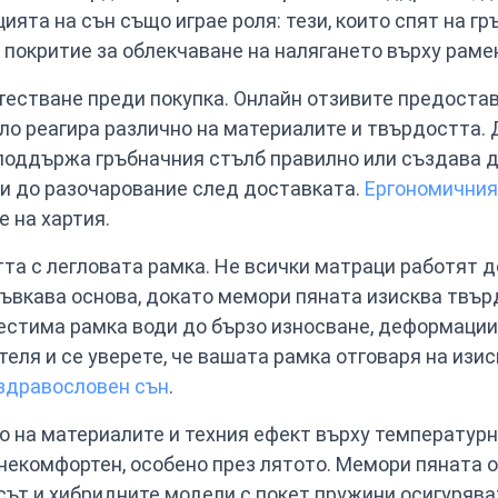
ята на сън също играе роля: тези, които спят на гр
покритие за облекчаване на налягането върху рамен
тестване преди покупка. Онлайн отзивите предоста
ло реагира различно на материалите и твърдостта. 
 поддържа гръбначния стълб правилно или създава 
ди до разочарование след доставката.
Ергономичния
е на хартия.
та с легловата рамка. Не всички матраци работят д
гъвкава основа, докато мемори пяната изисква твър
стима рамка води до бързо износване, деформации 
еля и се уверете, че вашата рамка отговаря на изи
 здравословен сън
.
о на материалите и техния ефект върху температурн
некомфортен, особено през лятото. Мемори пяната о
сът и хибридните модели с покет пружини осигурява