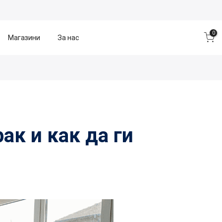
0
Магазини
За нас
ак и как да ги