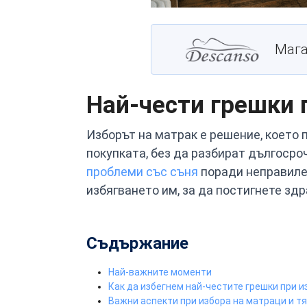
Мага
Най-чести грешки п
Изборът на матрак е решение, което 
покупката, без да разбират дългосро
проблеми със съня
поради неправилен
избягването им, за да постигнете зд
Съдържание
Най-важните моменти
Как да избегнем най-честите грешки при и
Важни аспекти при избора на матраци и т