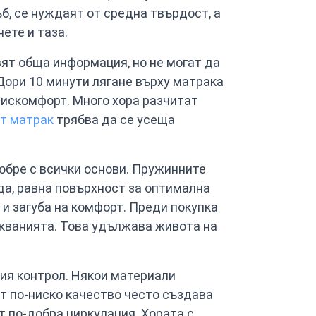
ъб, се нуждаят от средна твърдост, а
ете и таза.
вят обща информация, но не могат да
Дори 10 минути лягане върху матрака
дискомфорт. Много хора разчитат
т матрак
трябва да се усеща
обре с всички основи. Пружинните
да, равна повърхност за оптимална
и загуба на комфорт. Преди покупка
скванията. Това удължава живота на
ия контрол. Някои материали
т по-ниско качество често създава
т по-добра циркулация. Хората с