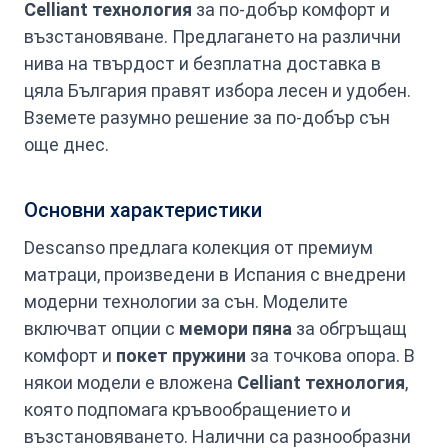
Celliant технология
за по-добър комфорт и
възстановяване. Предлагането на различни
нива на твърдост и безплатна доставка в
цяла България правят избора лесен и удобен.
Вземете разумно решение за по-добър сън
още днес.
Основни характеристики
Descanso предлага колекция от премиум
матраци, произведени в Испания с внедрени
модерни технологии за сън. Моделите
включват опции с
мемори пяна
за обгръщащ
комфорт и
покет пружини
за точкова опора. В
някои модели е вложена
Celliant технология
,
която подпомага кръвообращението и
възстановяването. Налични са разнообразни