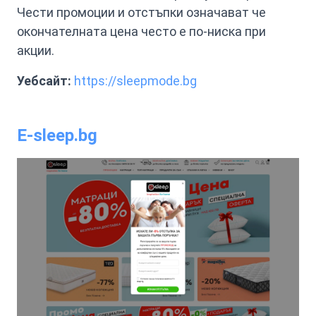
Чести промоции и отстъпки означават че
окончателната цена често е по-ниска при
акции.
Уебсайт:
https://sleepmode.bg
E-sleep.bg