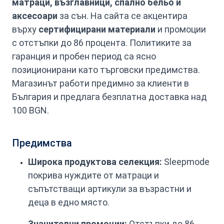
матраци, възглавници, спално бельо и
аксесоари
за сън. На сайта се акцентира
върху
сертифицирани материали
и промоции
с отстъпки до 86 процента. Политиките за
гаранция и пробен период са ясно
позиционирани като търговски предимства.
Магазинът работи предимно за клиенти в
България и предлага безплатна доставка над
100 BGN.
Предимства
Широка продуктова селекция:
Sleepmode
покрива нуждите от матраци и
съпътстващи артикули за възрастни и
деца в едно място.
Значителни промоции:
Отстъпки до 86