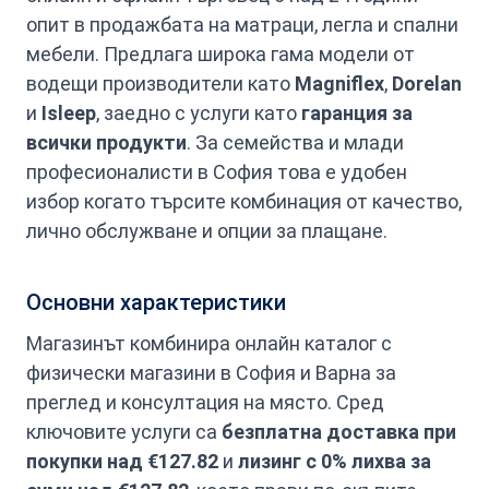
опит в продажбата на матраци, легла и спални
мебели. Предлага широка гама модели от
водещи производители като
Magniflex
,
Dorelan
и
Isleep
, заедно с услуги като
гаранция за
всички продукти
. За семейства и млади
професионалисти в София това е удобен
избор когато търсите комбинация от качество,
лично обслужване и опции за плащане.
Основни характеристики
Магазинът комбинира онлайн каталог с
физически магазини в София и Варна за
преглед и консултация на място. Сред
ключовите услуги са
безплатна доставка при
покупки над €127.82
и
лизинг с 0% лихва за