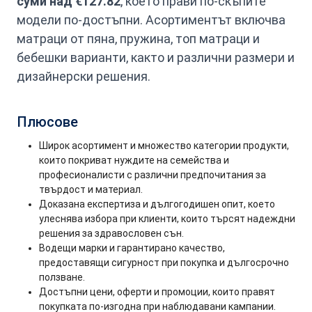
суми над €127.82
, което прави по-скъпите
модели по-достъпни. Асортиментът включва
матраци от пяна, пружина, топ матраци и
бебешки варианти, както и различни размери и
дизайнерски решения.
Плюсове
Широк асортимент и множество категории продукти,
които покриват нуждите на семейства и
професионалисти с различни предпочитания за
твърдост и материал.
Доказана експертиза и дългогодишен опит, което
улеснява избора при клиенти, които търсят надеждни
решения за здравословен сън.
Водещи марки и гарантирано качество,
предоставящи сигурност при покупка и дългосрочно
ползване.
Достъпни цени, оферти и промоции, които правят
покупката по-изгодна при наблюдавани кампании.