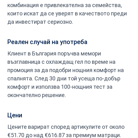
комбинация е привлекателна за семейства,
които искат да се уверят в качеството преди
да инвестират сериозно.
Реален случай на употреба
Клиент в България поръчва мемори
възглавница с охлаждащ гел по време на
промоция за да подобри нощния комфорт на
спалнята. След 30 дни той усеща по-добър
комфорт и използва 100-нощния тест за
окончателно решение.
Цени
Цените варират според артикулите от около
€51.70 до над €616.87 за премиум матраци.