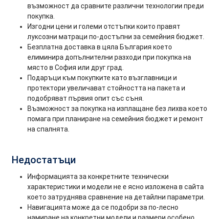
възможност да сравните различни технологии преди
покупка.
Изгодни цени и големи отстъпки които правят
луксозни матраци по-достъпни за семейния бюджет.
Безплатна доставка в цяла България което
елиминира допълнителни разходи при покупка на
място в София или друг град.
Подаръци към покупките като възглавници и
протектори увеличават стойността на пакета и
подобряват първия опит със съня.
Възможност за покупка на изплащане без лихва което
помага при планиране на семейния бюджет и ремонт
на спалнята.
Недостатъци
Информацията за конкретните технически
характеристики и модели не е ясно изложена в сайта
което затруднява сравнение на детайлни параметри.
Навигацията може да се подобри за по-лесно
намиране на конкретни модели и размери особено