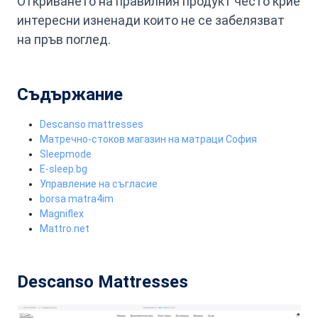
Откриването на правилния продукт често крие
интересни изненади които не се забелязват
на пръв поглед.
Съдържание
Descanso mattresses
Матречно-стоков магазин на матраци София
Sleepmode
E-sleep.bg
Управление на съгласие
borsa matra4im
Magniflex
Mattro.net
Descanso Mattresses