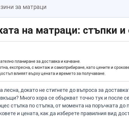
зини за матраци
ката на матраци: стъпки и
ателно планиране за доставка и качване.
на, експресна, с монтаж и самоприбиране, като цените и сроков
достъп влияят върху цената и времето за получаване.
 лесна, докато не стигнете до въпроса за доставка
 вкъщи? Много хора се объркват точно тук и после с
цес стъпка по стъпка, от момента на поръчката до 
ковете и цената, как да изберете правилния вид дост