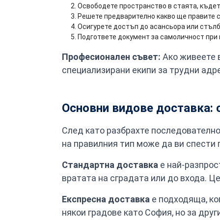
Освободете пространство в стаята, къдет
Решете предварително какво ще правите 
Осигурете достъп до асансьора или стъл
Подгответе документ за самоличност при
Професионален съвет:
Ако живеете 
специализирани екипи за трудни адре
Основни видове доставка: 
След като разбрахте последователнос
на правилния тип може да ви спести п
Стандартна доставка
е най-разпрос
вратата на сградата или до входа. Це
Експресна доставка
е подходяща, ко
някои градове като София, но за друг