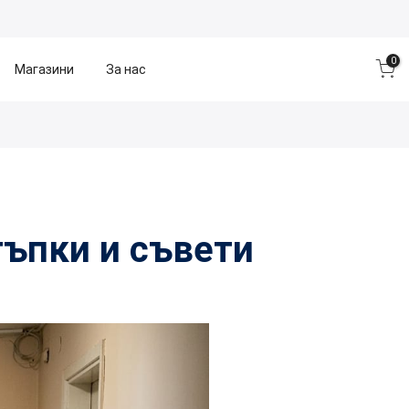
0
Магазини
За нас
тъпки и съвети