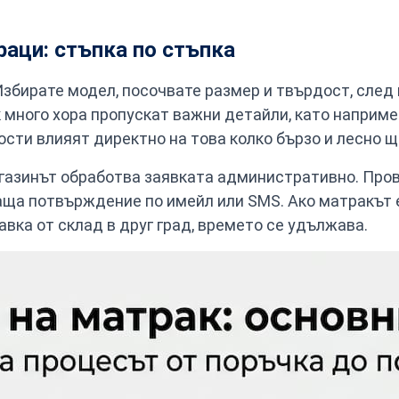
раци: стъпка по стъпка
Избирате модел, посочвате размер и твърдост, след
к много хора пропускат важни детайли, като наприм
ости влияят директно на това колко бързо и лесно щ
азинът обработва заявката административно. Прове
аща потвърждение по имейл или SMS. Ако матракът е
авка от склад в друг град, времето се удължава.