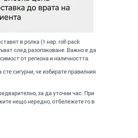
вят в ролка (т.нар. roll-pack
згъват след разопаковане. Важно е да
симост от региона и наличността.
да сте сигурни, че избирате правилния
едварително, за да уточни час. При
жите нещо нередно, отбележете го в