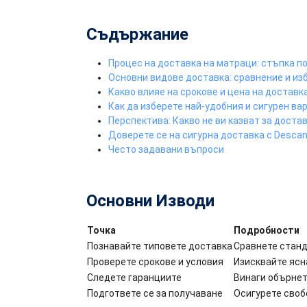
Съдържание
Процес на доставка на матраци: стъпка п
Основни видове доставка: сравнение и из
Какво влияе на срокове и цена на доставк
Как да изберете най-удобния и сигурен ва
Перспектива: Какво не ви казват за доста
Доверете се на сигурна доставка с Desca
Често задавани въпроси
Основни Изводи
Точка
Подробности
Познавайте типовете доставка
Сравнете станд
Проверете срокове и условия
Изисквайте ясн
Следете гаранциите
Винаги обърнет
Подгответе се за получаване
Осигурете своб