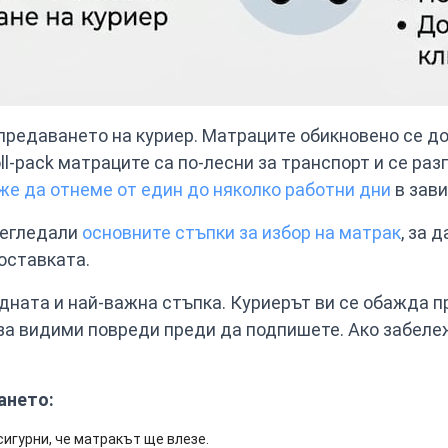
редаването на куриер. Матраците обикновено се доста
oll-pack матраците са по-лесни за транспорт и се ра
е да отнеме от един до няколко работни дни
в зави
регледали
основните стъпки за избор на матрак
, за 
оставката.
ната и най-важна стъпка. Куриерът ви се обажда пр
за видими повреди преди да подпишете. Ако забеле
ането:
сигурни, че матракът ще влезе.