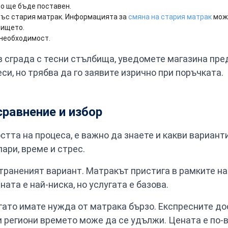
о ще бъде поставен.
със стария матрак. Информацията за
смяна на стария матрак
може
бището.
 необходимост.
в сграда с тесни стълбища, уведомете магазина пр
си, но трябва да го заявите изрично при поръчката.
сравнение и избор
тта на процеса, е важно да знаете и какви вариант
ари, време и стрес.
траненият вариант. Матракът пристига в рамките на 
ната е най-ниска, но услугата е базова.
гато имате нужда от матрака бързо. Експресните до
и региони времето може да се удължи. Цената е по-в