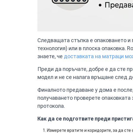
Следващата стъпка е опаковането и п
технология) или в плоска опаковка. R
знаете, че
доставката на матраци мож
Преди да поръчате, добре е да сте п
модел и не се налага връщане след д
Финалното предаване у дома е послед
получаването проверете опаковката 
протокола.
Как да се подготвите преди пристиг
Измерете вратите и коридорите, за да сте 