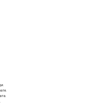
ди.
чате.
ата.
.